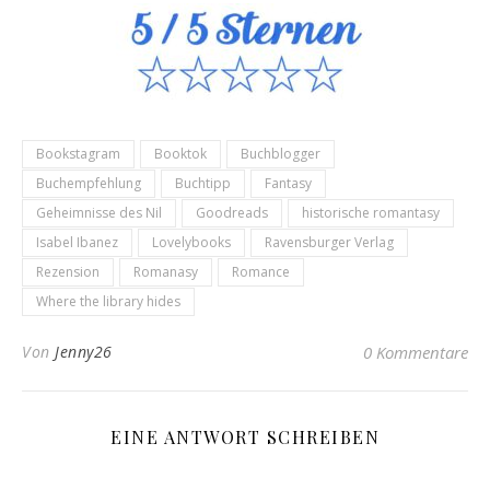
Bookstagram
Booktok
Buchblogger
Buchempfehlung
Buchtipp
Fantasy
Geheimnisse des Nil
Goodreads
historische romantasy
Isabel Ibanez
Lovelybooks
Ravensburger Verlag
Rezension
Romanasy
Romance
Where the library hides
Von
Jenny26
0 Kommentare
EINE ANTWORT SCHREIBEN