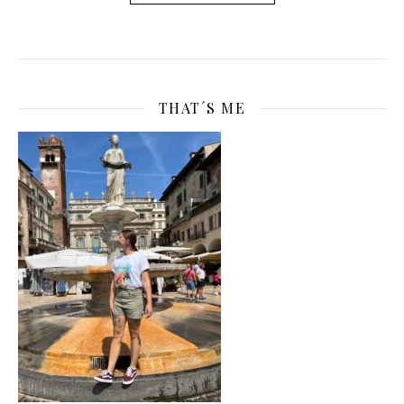
THAT´S ME