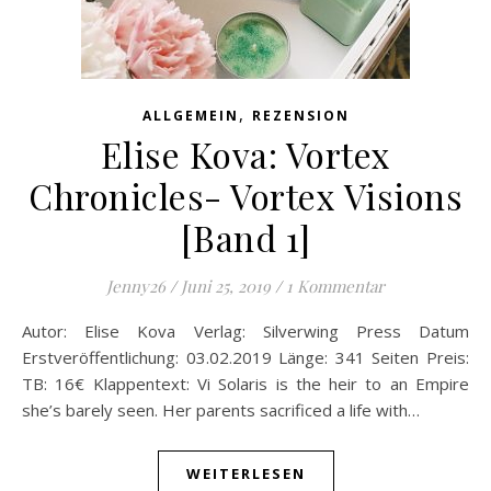
,
ALLGEMEIN
REZENSION
Elise Kova: Vortex
Chronicles- Vortex Visions
[Band 1]
Jenny26
/
Juni 25, 2019
/
1 Kommentar
Autor: Elise Kova Verlag: Silverwing Press Datum
Erstveröffentlichung: 03.02.2019 Länge: 341 Seiten Preis:
TB: 16€ Klappentext: Vi Solaris is the heir to an Empire
she’s barely seen. Her parents sacrificed a life with…
WEITERLESEN