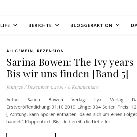
LIFE
BERICHTE
BLOGGERAKTION
D
,
ALLGEMEIN
REZENSION
Sarina Bowen: The Ivy years
Bis wir uns finden [Band 5]
Jenny26
/
Dezember 5, 2019
/
0 Kommentare
Autor: Sarina Bowen Verlag: Lyx Verlag Da
Erstveröffentlichung: 31.10.2019 Länge: 384 Seiten Preis: 1
[ Achtung, kann Spoiler enthalten, da es sich um einen Folg
handelt] Klappentext: Bist du bereit, die Liebe für…