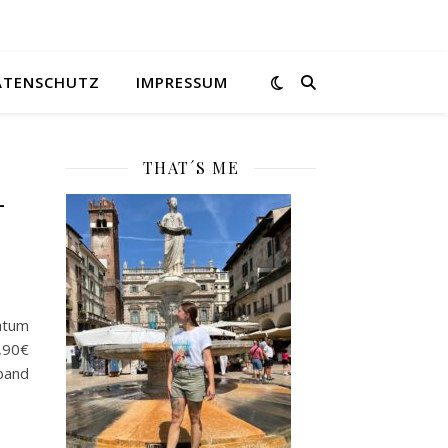
ATENSCHUTZ
IMPRESSUM
THAT´S ME
-
tum
2,90€
eband