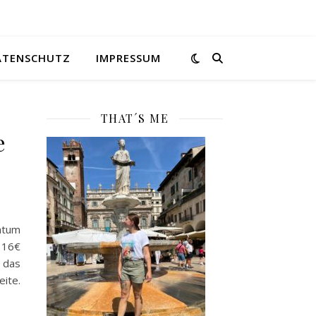
ATENSCHUTZ
IMPRESSUM
THAT´S ME
e
atum
 16€
 das
ite.