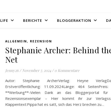
LIFE
BERICHTE
BLOGGERAKTION
D
,
ALLGEMEIN
REZENSION
Stephanie Archer: Behind th
Net
Jenny26
/
November 7, 2024
/
0 Kommentare
Autor: Stephanie ArcherVerlag: Heyne VerlagD
Erstveröffentlichung: 11.09.2024Länge: 464 SeitenPreis:
**Werbung**-Vielen Dank an das Bloggerportal für
Rezensionsexemplar – Hier kommt ihr zur Verlagsse
Klappentext:Pippa hat es satt, sich das Herz brechen zu…