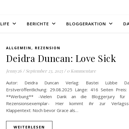
LIFE
BERICHTE
BLOGGERAKTION
D
,
ALLGEMEIN
REZENSION
Deidra Duncan: Love Sick
Jenny26
/
September 23, 2025
/
0 Kommentare
Autor: Deidra Duncan Verlag: Bastei Lübbe Da
Erstveröffentlichung: 29.08.2025 Länge: 416 Seiten Preis:
**Werbung** -Vielen Dank an die Bloggerjury für
Rezensionsexemplar- Hier kommt ihr zur Verlagsse
Klappentext: Noch bevor Grace als…
WEITERLESEN