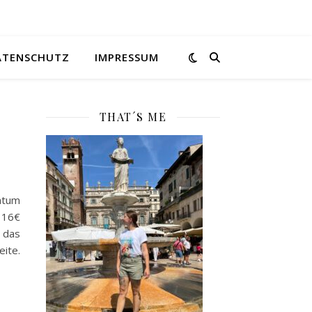
ATENSCHUTZ
IMPRESSUM
THAT´S ME
tum
 16€
 das
ite.