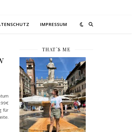
ATENSCHUTZ
IMPRESSUM
THAT´S ME
w
tum
4,99€
 für
ite.