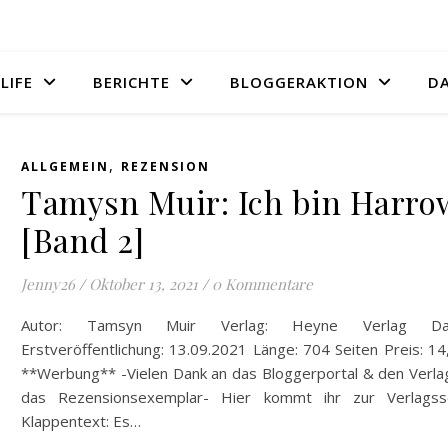
LIFE
BERICHTE
BLOGGERAKTION
D
,
ALLGEMEIN
REZENSION
Tamysn Muir: Ich bin Harro
[Band 2]
Jenny26
/
Oktober 13, 2021
/
0 Kommentare
Autor: Tamsyn Muir Verlag: Heyne Verlag Da
Erstveröffentlichung: 13.09.2021 Länge: 704 Seiten Preis: 1
**Werbung** -Vielen Dank an das Bloggerportal & den Verlag
das Rezensionsexemplar- Hier kommt ihr zur Verlagsse
Klappentext: Es…