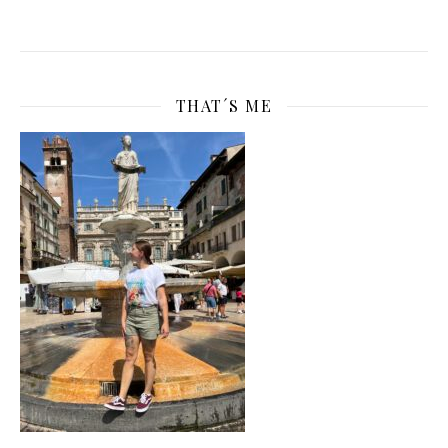
THAT´S ME