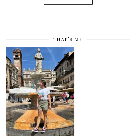
THAT´S ME