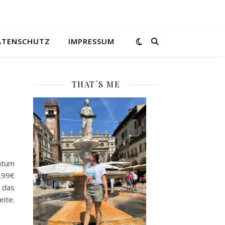
ATENSCHUTZ
IMPRESSUM
THAT´S ME
atum
6,99€
das
ite.