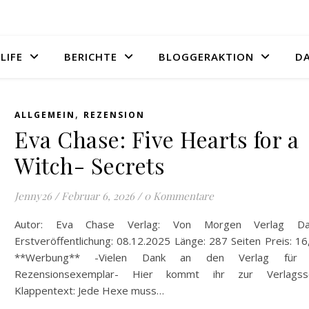
LIFE
BERICHTE
BLOGGERAKTION
D
,
ALLGEMEIN
REZENSION
Eva Chase: Five Hearts for a
Witch- Secrets
Jenny26
/
Februar 6, 2026
/
0 Kommentare
Autor: Eva Chase Verlag: Von Morgen Verlag D
Erstveröffentlichung: 08.12.2025 Länge: 287 Seiten Preis: 1
**Werbung** -Vielen Dank an den Verlag für 
Rezensionsexemplar- Hier kommt ihr zur Verlagsse
Klappentext: Jede Hexe muss…