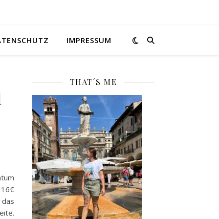
ATENSCHUTZ
IMPRESSUM
THAT´S ME
d
atum
 16€
 das
ite.