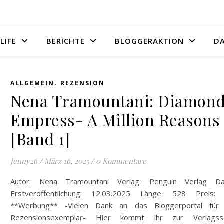
LIFE
BERICHTE
BLOGGERAKTION
D
,
ALLGEMEIN
REZENSION
Nena Tramountani: Diamon
Empress- A Million Reasons
[Band 1]
Jenny26
/
März 16, 2025
/
0 Kommentare
Autor: Nena Tramountani Verlag: Penguin Verlag D
Erstveröffentlichung: 12.03.2025 Länge: 528 Preis:
**Werbung** -Vielen Dank an das Bloggerportal für
Rezensionsexemplar- Hier kommt ihr zur Verlagsse