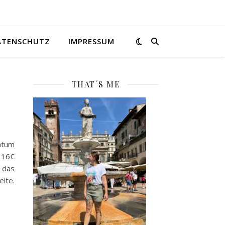
ATENSCHUTZ
IMPRESSUM
THAT´S ME
tum
 16€
 das
ite.