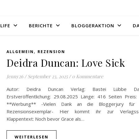
LIFE
BERICHTE
BLOGGERAKTION
D
,
ALLGEMEIN
REZENSION
Deidra Duncan: Love Sick
Jenny26
/
September 23, 2025
/
0 Kommentare
Autor: Deidra Duncan Verlag: Bastei Lübbe Da
Erstveröffentlichung: 29.08.2025 Länge: 416 Seiten Preis:
**Werbung** -Vielen Dank an die Bloggerjury für
Rezensionsexemplar- Hier kommt ihr zur Verlagsse
Klappentext: Noch bevor Grace als…
WEITERLESEN