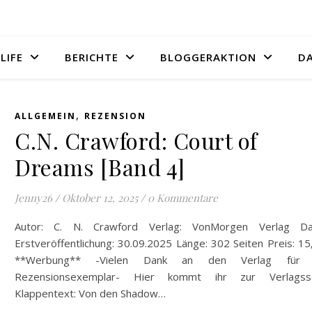
LIFE
BERICHTE
BLOGGERAKTION
D
,
ALLGEMEIN
REZENSION
C.N. Crawford: Court of
Dreams [Band 4]
Jenny26
/
Oktober 12, 2025
/
0 Kommentare
Autor: C. N. Crawford Verlag: VonMorgen Verlag D
Erstveröffentlichung: 30.09.2025 Länge: 302 Seiten Preis: 1
**Werbung** -Vielen Dank an den Verlag für 
Rezensionsexemplar- Hier kommt ihr zur Verlagsse
Klappentext: Von den Shadow…