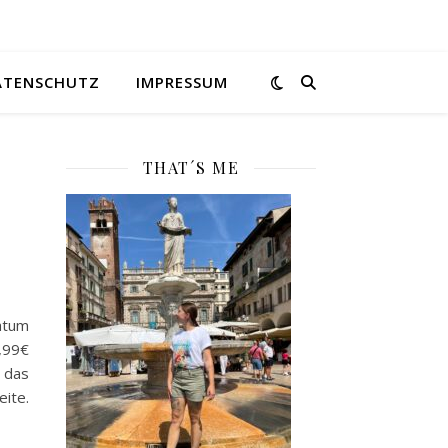
ATENSCHUTZ
IMPRESSUM
THAT´S ME
atum
5,99€
das
ite.